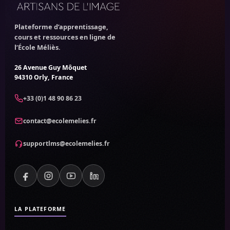
Plateforme d’apprentissage,
cours et ressources en ligne de
l’École Méliès.
26 Avenue Guy Môquet
94310 Orly, France
+33 (0)1 48 90 86 23
contact@ecolemelies.fr
supportlms@ecolemelies.fr
Facebook, nouvel onglet
Instagram, nouvel onglet
YouTube, nouvel onglet
LinkedIn, nouvel onglet
LA PLATEFORME