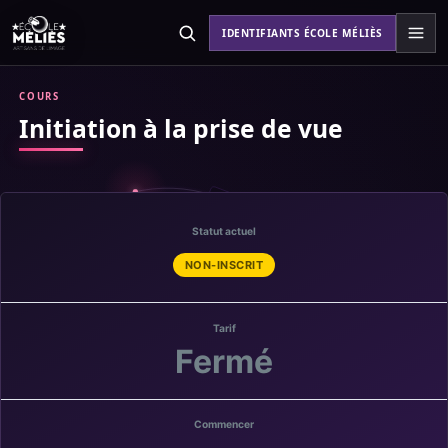
Aller
au
IDENTIFIANTS ÉCOLE MÉLIÈS
contenu
COURS
Initiation à la prise de vue
Statut actuel
NON-INSCRIT
Tarif
Fermé
Commencer